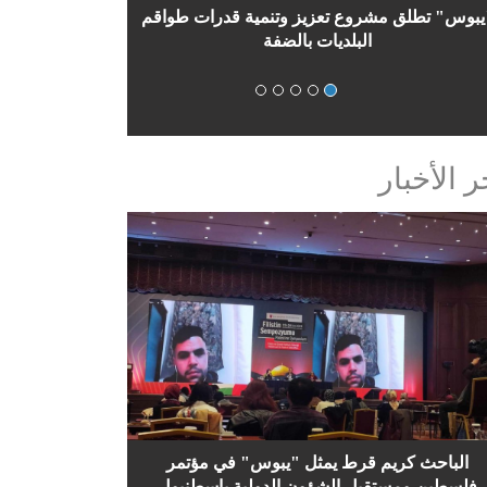
"يبوس" و"أوربت" توقعان اتفاقية تنفيذ مشروع
البيئة المهنية الصديقة
ر الأخبار
الباحث كريم قرط يمثل "يبوس" في مؤتمر
فلسطين ومستقبل الشؤون الدولية باسطنبول