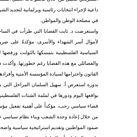
داعية لإجراء انتخابات رئاسية وبرلمانية لتجديد ال
في مصلحة الوطن والمواطن.
واستعرضت د. ثابت القضايا التي طرأت في الساح
لأموال أسر الشهداء والأسرى، مؤكدةً على ضرور
السياسية الفلسطينية بتمسكها بالثوابت ورفضها ا
والفصائلي مع هذه القضايا رغم خطورتها. وأكدت د
القانون واحترامها لسيادة المؤسسة الأمنية وأفرادها
بدوره استعرض أ. سهيل السلمان المراحل التي م
بواقعها اليوم ودورها في لملمة الشتات الفلسطي
فضاء سياسي رحب، مؤكداً على أهمية تفعيل مؤسسا
من خلال إعادة وحدة الشعب وبناء نظام سياسي جد
صمود المواطنين وتقديم استراتيجية سياسية واضحة