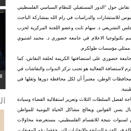
قاش حول "الدور المستقبلي للنظام السياسي الفلسطيني
يبوس للاستشارات والدراسات في رام الله بمشاركة الباحث
س التشريعي د. سهام ثابت وعضو اللجنة المركزية لحزب
 تكنولوجيا الاعلام في جامعة خضوري د. محمد اشتيوي
ن ممثلي مؤسسات طولكرم.
 جامعة خضوري على استضافتها الكريمة لحلقة النقاش، كما
 لاستضافة الفعالية هو تجنب تركز الندوات والنقاشات في
ا
حافظات الوطن، معتبراً أن لكل محافظة دورها وثقلها في
نية.
ال
حاجة لفصل السلطات الثلاث وتعزيز استقلالية القضاء وسيادة
 يسن القوانين ويعالج مشاكل الحياة اليومية للمواطن
لسنوات نتيجة للانقسام الفلسطيني، مستعرضة محاولات
في الفترة السابقة والإنجازات التي حققها رغم المعيقات،