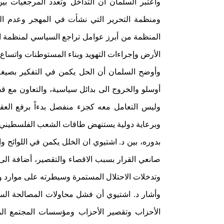
واعتبر السلمان أن التداخل وتعدد المرجعيات ب
ومنظمة التحرير التي نشأت في المهجر وعدم الق
المنظمة من أبرز عوامل تراجع السياسي لمنظمة ال
الأرض وإجراءات التهويد وبناء المستوطنات واتساع 
وأوضح السلمان أن الحل يكمن في التفكير بصيغة
أوسلو والخروج الى بدائل سياسية، والتعاون مع قطاع
وليس التعامل معه كجزء منفصل بدءاً برفع الع
وبرعاية دولية يستنهض طاقات الشعب الفلسطيني 
بدوره، بين د. اشتيوي ان الخلل يكمن في اللوائح و
صانعي القرار بسبب الاقصاء والتقصير، أضافة ال
وتدخلات الاحتلال المستمرة وسيطرته على موارد و
وأشار د. اشتيوي أن فشل محاولات المصالحة الساب
الأحزاب وتقصير الأحزاب ومؤسسات المجتمع الم