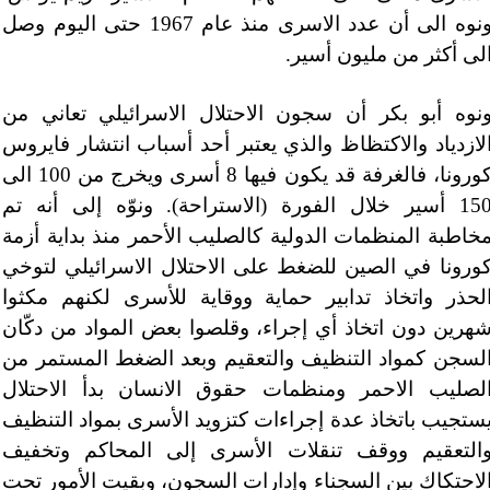
ونوه الى أن عدد الاسرى منذ عام 1967 حتى اليوم وصل
لى أكثر من مليون أسير.
نوه أبو بكر أن سجون الاحتلال الاسرائيلي تعاني من
لازدياد والاكتظاظ والذي يعتبر أحد أسباب انتشار فايروس
كورونا، فالغرفة قد يكون فيها 8 أسرى ويخرج من 100 الى
150 أسير خلال الفورة (الاستراحة). ونوّه إلى أنه تم
خاطبة المنظمات الدولية كالصليب الأحمر منذ بداية أزمة
ورونا في الصين للضغط على الاحتلال الاسرائيلي لتوخي
لحذر واتخاذ تدابير حماية ووقاية للأسرى لكنهم مكثوا
هرين دون اتخاذ أي إجراء، وقلصوا بعض المواد من دكّان
لسجن كمواد التنظيف والتعقيم وبعد الضغط المستمر من
لصليب الاحمر ومنظمات حقوق الانسان بدأ الاحتلال
ستجيب باتخاذ عدة إجراءات كتزويد الأسرى بمواد التنظيف
التعقيم ووقف تنقلات الأسرى إلى المحاكم وتخفيف
لاحتكاك بين السجناء وإدارات السجون، وبقيت الأمور تحت