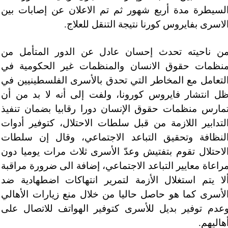
لسيطرة مدة أربع شهور ثم تم الاعلان عن إصابات بين
لاسرى بفايروس كورنا نتيجة التنقل للعلاج.
ن ناحيته تحدث إحسان عادل عن الدور المتأمل من
نظمات حقوق الانسان والمنظمات غير الحكومية في
لتعامل مع المخاطر التي تحدق بالأسرى الفلسطينيين في
ل انتشار فايروس كورونا، ولفت إلى أنه لا بد من أن
مارس منظمات حقوق الإنسان دورا رقابيا بضمان تنفيذ
لتدابير اللازمة من قبل سلطات الاحتلال، كتوفير أدوات
لنظافة وتحقيق التباعد الاجتماعي، وقال إن سلطات
لاحتلال تقوم بتفتيش وعدّ الأسرى ثلاث مرات يوميا دون
راعاة معايير التباعد الاجتماعي، إضافة الى ضرورة مراقبة
لا يتم استغلال الأزمة لتمرير انتهاكات اضطهادية ضد
لأسرى كما هو حاصل حاليا من خلال منع زيارات الأهالي
عدم توفير بديل للأسرى كتوفير الهواتف للاتصال على
هاليهم.