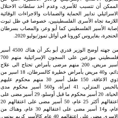
لممكن أن تتسبب للأسرى، وعدم أخذ سلطات الاحتلال
لاسرائيلي تدابير الحماية والضمانات والاجراءات الوقائية
للازمة تجاه الأسرى الفلسطينيين، خصوصا في ظل ثبوت
صابة الأسير الفلسطيني كما أبو وعر، والمصاب بسرطان
لحنجرة، بفايروس كورونا في أوائل تموز/يوليو 2020.
من جهته أوضح الوزير قدري أبو بكر أن هناك 4500 أسير
فلسطيني موزعين على السجون الإسرائيلية منهم 700
أسير مريض، 200 منهم مرضى بأمراض تحتاج الى علاج
دائم، و40 مريض بأمراض خطيرة كالسرطان، 18 اسير من
ذوي الاعاقة، 150 طفل أسير 30 منهم محكوم عليهم
بالحبس المنزلي، 41 امرأة، و560 أسير محكوم مدى
الحياة، 20 أسير محكوم ما قبل أوسلو، 29 أسير مضى على
اعتقالهم أكثر 25 عام، 50 أسير مضى على اعتقالهم 20
عام، و14 أسير مضى على اعتقالهم 30 عام، وهناك من
الاسرى مضى على اعتقالهم 40 عام كالأسير كريم يونس.