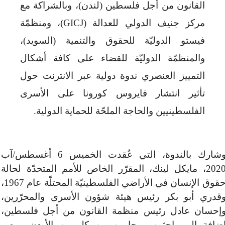
القانون من أجل فلسطين (لندن)، وبالشراكة مع
مركز جنيف الدولي للعدالة (
GICJ
)، ومنظمّة
فيستو الدوليّة للحقوق والتنمية (السويد)،
والمنظمّة الدوليّة للقضاء على كافة أشكال
التمييز العنصري ندوة دولية عبر الانترنت حول
تأثير انتشار فايروس كورونا على الأسرى
الفلسطينيين والحاجة الملحّة للحماية الدولية.
وشارك بالندوة، التي عُقدت الخميس 6 أغسطس/آب
2020، مايكل لينك، المقرّر الخاص للأمم المتحدّة لحالة
حقوق الإنسان في الأراضي الفلسطينيّة المحتلّة عام 1967،
قدري أبو بكر رئيس هيئة شؤون الأسرى والمحرّرين،
إحسان عادل رئيس منظمة القانون من أجل فلسطين،
ضافة إلى باحثين ومحامين من كل من الأردن ومصر