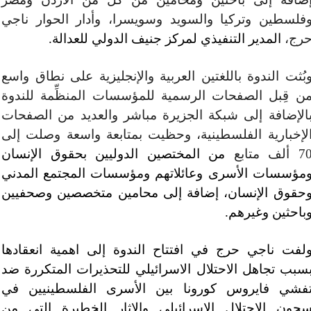
فلسطين وتركيا والسويد وسويسرا، وأدار الحوار ناجي
رج،
المدير التنفيذي لمركز جنيف الدولي للعدالة.
بُثت الندوة باللغتين العربية والإنجليزية على نطاق واسع
ن قِبل الصفحات الرسمية للمؤسسات المنظِّمة للندوة
الإضافة إلى شبكة الجزيرة مباشر والعديد من الصفحات
لإخبارية الفلسطينية، وحظيت بمتابعة واسعة وصلت إلى
 ألف متابع
من المختصين الدوليين بحقوق الإنسان
مؤسسات الأسرى وعائلاتهم ومؤسسات المجتمع المدني
حقوق الإنسان، إضافة إلى محامين متخصصين وصحفيين
باحثين وغيرهم.
لفت ناجي حرج في افتتاح الندوة إلى اهمية انعقادها
سبب تجاهل الاحتلال الاسرائيلي للتحذيرات المتكررة ضد
فشي فايروس كورونا بين الأسرى الفلسطينيين في
جون الاحتلال الإسرائيلي والاثار الخطيرة التي من