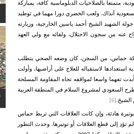
ة، متمتعا بالصلاحيات الدبلوماسية كافة، بمباركة
سعودية آنذاك.
ولعب الخضري دورا مهما في توطيد
ولة الشهيد الشيخ أحمد ياسين الخارجية، وزيارته
 العام 1998، بعد الإفراج عنه من سجون الاحتلال، ولقائه مع ولي العهد
ركة حماس، من السجن، كان وضعه الصحي يتطلب
 استعدادها لاستقباله للعلاج على أراضيها، وأولت
أبدت تفهما واسعا لمواقفه تجاه المقاومة المسلحة
رح السعودي لمشروع السلام في المنطقة العربية
ه
الشيخ.
[6]
تيرة هادئة، وإن كانت العلاقات التي تربط حماس
لم تؤدِ إلى قطع العلاقات أو توتيرها. وحدث التطور