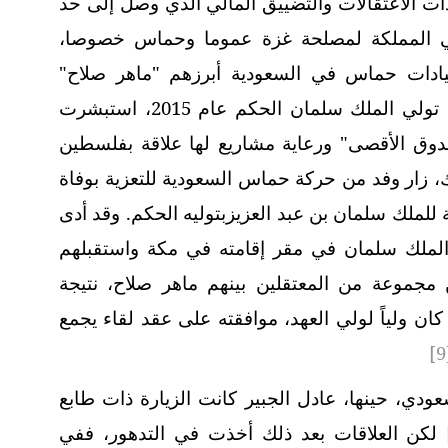
أت الاعتقالات والتضييق المالي الذي وصل إلى حد
ل في المملكة لمصلحة غزة عموما وحماس خصوصا،
يادات حماس في السعودية أبرزهم "ماهر صلاح"
المسؤول المالي للحركة في الخارج. ومع تولي الملك سلمان الحكم عام 2015، استبشرت
وق الأقصى" ورعاية مشاريع لها علاقة بفلسطين
لك، زار وفد من حركة حماس السعودية للتعزية بوفاة
ئة للملك سلمان بن عبد العزيزبتوليه الحكم. وقد أدى
الملك سلمان في مقر إقامته في مكة واستقبلهم
جموعة من المعتقلين بينهم ماهر صلاح، نتيجة
كان ولياً لولي العهد، موافقته على عقد لقاء يجمع
[9
ودي، حينها، عادل الجبير كانت الزيارة ذات طابع
لكن العلاقات بعد ذلك أخذت في التدهور، ففي