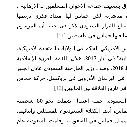
وق بتصنيف جماعة الإخوان المسلمين بـ"الإرهابية"،
مباشرة، لكن حماس لها امتداد فكري يربطها
ناع القرار السعودي ذكر في حينه أن المرسوم
بما فيها حماس في فلسطين.
[11]
يس الأمريكي للحكم في الولايات المتحدة الأمريكية،
الذي وصف حركة حماس بأنها حركة "إرهابية" في أيار 2017، خلال القمة العربية الإسلامية
الأميركية في الرياض. وبعد ذلك وفي شباط 2018، وصف وزير الخارجية السعودي عادل الجبير
 في البرلمان الأوروبي في بروكسل، حركة حماس
ي تاريخ العلاقة بين الجانبين.
[12]
في بداية العام 2019، شنت السلطات السعودية حملة اعتقال شملت نحو 80 شخصية
، أيضا الكفلاء السعوديون للمعتقلين وأبنائهم،
 ممثل حماس في السعودية. وقامت السعودية عام